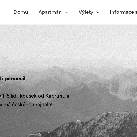
Domů
Apartmán
Výlety
Informace 
 i personál
1-5 lidí, kousek od Kaprunu a
í má českého majitele!