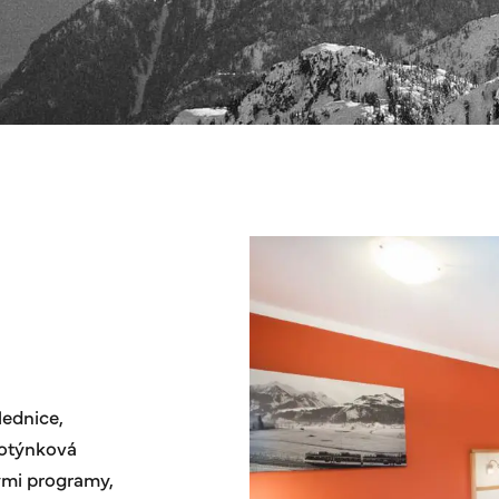
lednice,
lotýnková
kými programy,