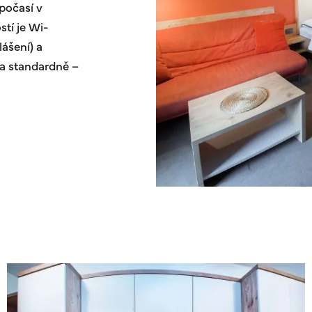
počasí v
stí je Wi-
lášení) a
na standardně –