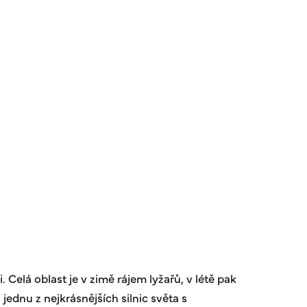
elá oblast je v zimě rájem lyžařů, v létě pak
ednu z nejkrásnějších silnic světa s