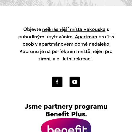
Objevte
nejkrásnější místa Rakouska
s
pohodlným ubytováním.
Apartmán
pro 1-5
osob v apartmánovém domě nedaleko
Kaprunu je na perfektním místě nejen pro
zimní, ale i letní rekreaci.
F
Y
a
o
c
u
e
t
b
u
o
b
Jsme partnery programu
o
e
Benefit Plus.
k
-
f