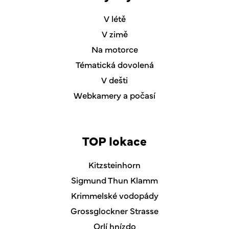
V létě
V zimě
Na motorce
Tématická dovolená
V dešti
Webkamery a počasí
TOP lokace
Kitzsteinhorn
Sigmund Thun Klamm
Krimmelské vodopády
Grossglockner Strasse
Orlí hnízdo